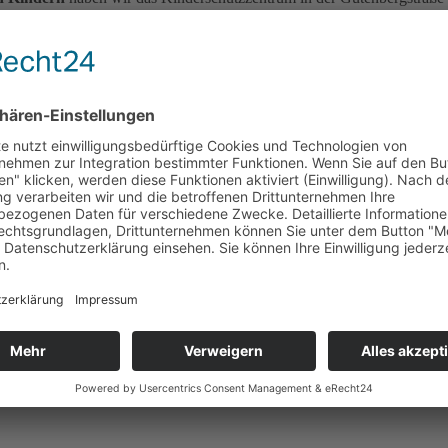
hstunde und der mobilem Sprechstunde für Kids. Für Kinder in Not (
 64 580. Weitere Infos:
kinderschutzzentrum-dortmund.de
03
u.a. an folgende Projekte:
an die
Diakonie
8.800 €, an die
Frauenü
5.200 € , an die
Mitternachtsmission
: 7.000 €, an
Women Empowerm
Hilfsprojekte von Zonta International haben wir bisher mit über
82.000
d 2024:
ür Ihr Projekt "Männer ohne Gewalt" im Okt. 2025 (v.l.n.r. Volker S
n Moning (Die Brücke), Kathrin Eckhoff (ZC DO Phoenix). Foto: ZC
kären Lebenssituationen in 2025