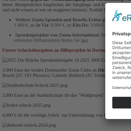
deren therapeutichen Angeboten, der Säuglings- und Kleinkindsprec
und nicht wissen,m wie sie reagieren können): Notfall-Tel: 0231 - 20
Weitere Zonta-Spenden und Benefiz-Erlöse gingen seit 20
1.800 €, an
In Via
: 8.000 €, an
Kitz.Do
: 3.000 €, an
Kober
: 2
Spendenprojekte von Zonta-International:
Die weltweiten 
stehenden Hilfsprojekten finden Sie
hier
.
Unsere Scheckübergaben an Hilfsprojekte in Dortmund 2025 un
3.000 Euro der beiden Dortmunder Zonta Clubs an
Die Brücke e.V.
f
Bracht (ZC DO Phoenix), Gabriele Brübach (ZC Dortmund), Stepha
2.800 Euro an die Stadtteilschule für das "Waldprojekt" in 2025
4.000 € für die wichtige Arbeit zur Unterstützung von Frauen in pre