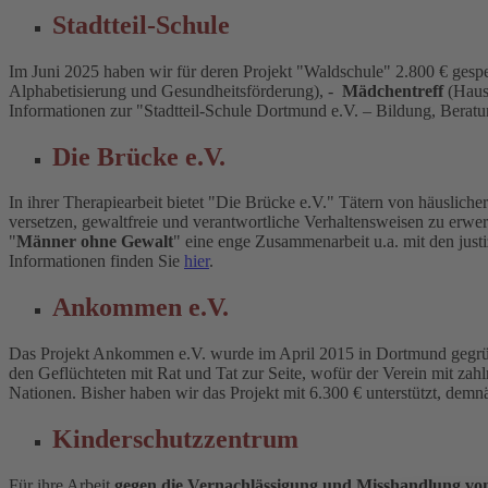
Stadtteil-Schule
Im Juni 2025 haben wir für deren Projekt "Waldschule" 2.800 € gesp
Alphabetisierung und Gesundheitsförderung), -
Mädchentreff
(Haus
Informationen zur "Stadtteil-Schule Dortmund e.V. – Bildung, Bera
Die Brücke e.V.
In ihrer Therapiearbeit bietet "Die Brücke e.V." Tätern von häuslich
versetzen, gewaltfreie und verantwortliche Verhaltensweisen zu erwe
"
Männer ohne Gewalt
" eine enge Zusammenarbeit u.a. mit den just
Informationen finden Sie
hier
.
Ankommen e.V.
Das Projekt Ankommen e.V. wurde im April 2015 in Dortmund gegründ
den Geflüchteten mit Rat und Tat zur Seite, wofür der Verein mit zah
Nationen. Bisher haben wir das Projekt mit 6.300 € unterstützt, demn
Kinderschutzzentrum
Für ihre Arbeit
gegen die Vernachlässigung und Misshandlung vo