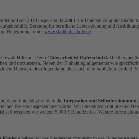
endet und seit 2010 insgesamt
33.500 €
zur Unterstützung der Stadtteil
aufgabenhilfe, Beratung für berufliche Lebensplanung und Ausbildu
tung, Begegnung" unter
www.stadtteil-schule.de
.
er Gewalt Hilfe an. Denn:
Täterarbeit ist Opferschutz!.
Die therapeutis
rben und umzusetzen. Neben der Einhaltung allgemeiner wie spezifische
iziellen Diensten, dem Jugendamt, aber auch dem familiären Umfeld. Se
et und unterstützt seitdem die
Integration und Selbstbestimmung 
lreichen Preisen ausgezeichnet wurde. Wir unterstützen mit unseren Ben
ächst übergeben wir weitere 5.000 € Benefizerlös. Weitere Information
n Kindern
haben wir das Kinderschutzzentrum in der Gutenbergstraße i