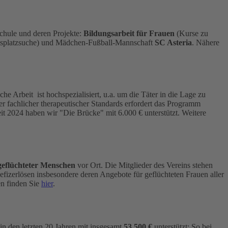
schule und deren Projekte:
Bildungsarbeit für Frauen
(Kurse zu
ngsplatzsuche) und Mädchen-Fußball-Mannschaft
SC Asteria
. Nähere
che Arbeit ist hochspezialisiert, u.a. um die Täter in die Lage zu
r fachlicher therapeutischer Standards erfordert das Programm
it 2024 haben wir "Die Brücke" mit 6.000 € unterstützt. Weitere
geflüchteter Menschen
vor Ort. Die Mitglieder des Vereins stehen
efizerlösen insbesondere deren Angebote für geflüchteten Frauen aller
en finden Sie
hier
.
n den letzten 20 Jahren mit insgesamt
53.500 €
unterstützt: So bei