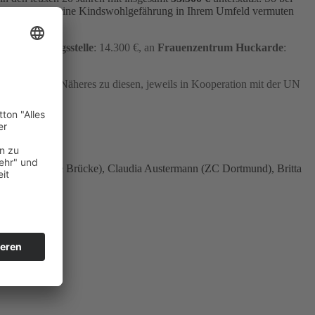
oder wenn Sie eine Kindswohlgefährung in Ihrem Umfeld vermuten
bernachtungsstelle
: 14.300 €, an
Frauenzentrum Huckarde
:
ent
: 4.600 €
 €
unterstützt. Näheres zu diesen, jeweils in Kooperation mit der UN
chattenberg (Die Brücke), Claudia Austermann (ZC Dortmund), Britta
 Dortmund